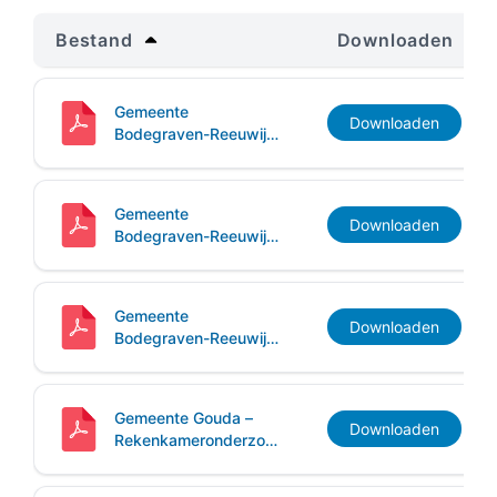
Bestand
Downloaden
Gemeente
Downloaden
Bodegraven-Reeuwijk
–
Rekenkameronderzoek
Archivering
Gemeente
Downloaden
Bodegraven-Reeuwijk
–
Rekenkameronderzoek
Inwonersparticipatie
Gemeente
Downloaden
Bodegraven-Reeuwijk
–
Rekenkameronderzoek
Sturen op indicatoren
Gemeente Gouda –
Bodegraven-Reeuwijk
Bodegraven-Reeuwijk
Waddinxveen
Waddinxveen
Zuidplas
Gouda
Gouda
Downloaden
Rekenkameronderzoek
Inwonersparticipatie